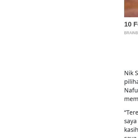
Nik 
pili
Nafu
memb
“Ter
saya
kasi