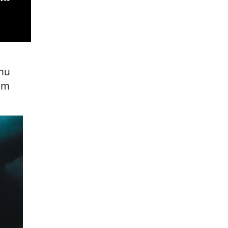
nu
sim