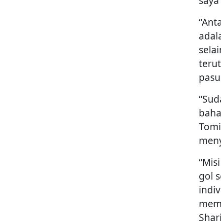
saya
“Ant
adal
sela
teru
pasu
“Sud
baha
Tomi
meny
“Mis
gol 
indi
memb
Shari