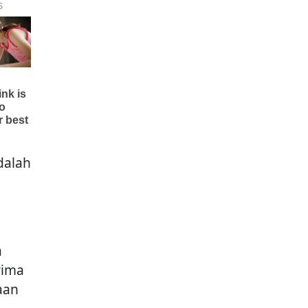
dalah
a
rima
aan