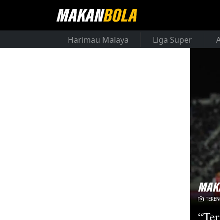
Harimau Malaya
Liga Super
TERE
“Ter