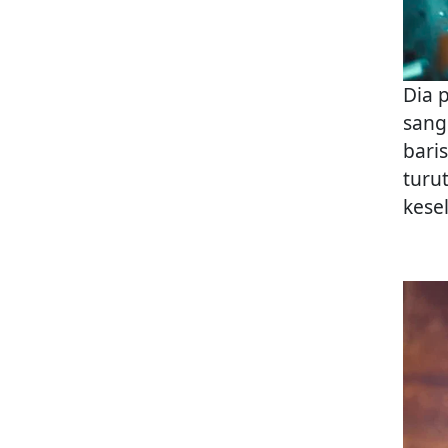
Dia 
sang
bari
turu
kese