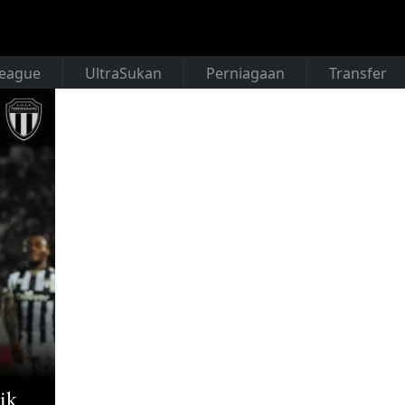
League
UltraSukan
Perniagaan
Transfer
ik