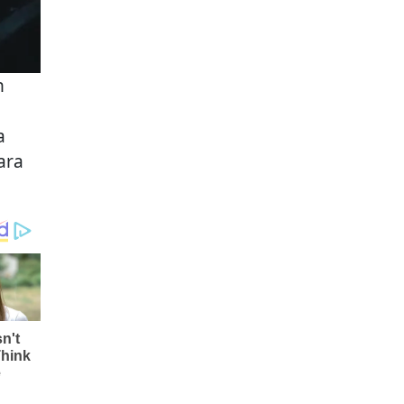
n
a
ara