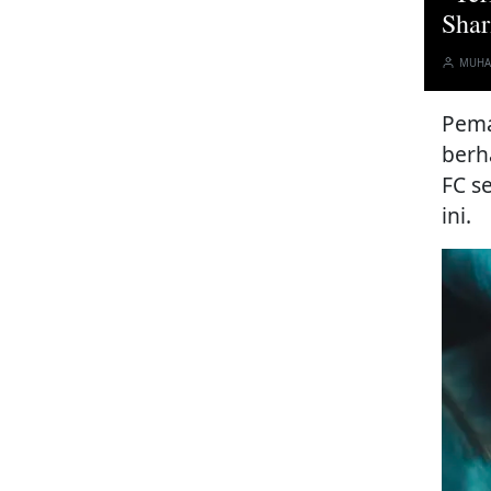
Shar
MUHA
Pema
berh
FC s
ini.