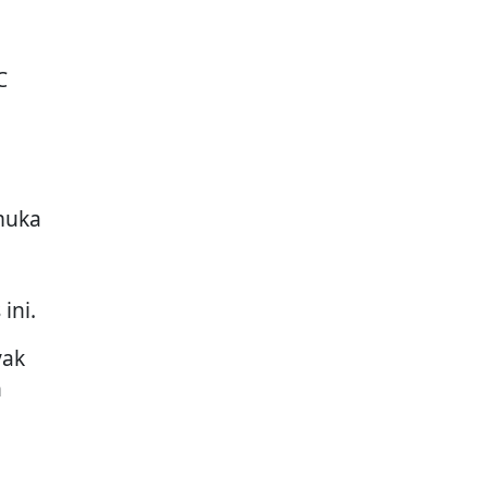
C
muka
ini.
yak
n