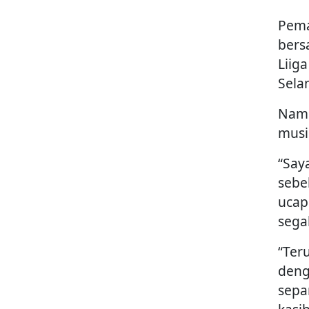
Pema
bers
Liig
Sela
Namu
musi
“Say
sebe
ucap
sega
“Ter
deng
sepa