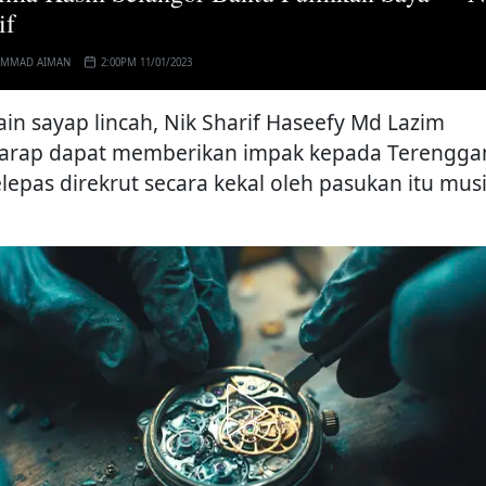
if
MMAD AIMAN
2:00PM 11/01/2023
in sayap lincah, Nik Sharif Haseefy Md Lazim
arap dapat memberikan impak kepada Terengga
elepas direkrut secara kekal oleh pasukan itu mu