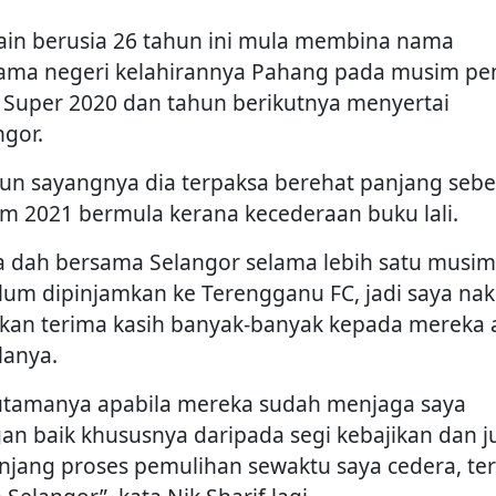
in berusia 26 tahun ini mula membina nama
ama negeri kelahirannya Pahang pada musim pe
a Super 2020 dan tahun berikutnya menyertai
ngor.
n sayangnya dia terpaksa berehat panjang seb
m 2021 bermula kerana kecederaan buku lali.
a dah bersama Selangor selama lebih satu musim
lum dipinjamkan ke Terengganu FC, jadi saya nak
kan terima kasih banyak-banyak kepada mereka 
lanya.
utamanya apabila mereka sudah menjaga saya
an baik khususnya daripada segi kebajikan dan j
njang proses pemulihan sewaktu saya cedera, te