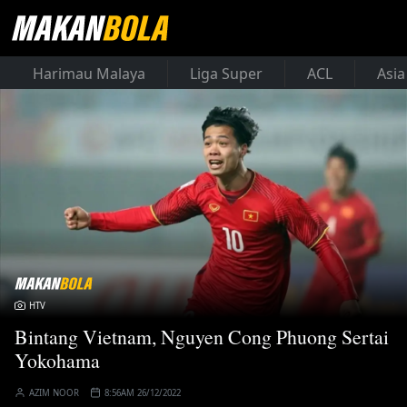
Harimau Malaya
Liga Super
ACL
Asia
HTV
Bintang Vietnam, Nguyen Cong Phuong Sertai
Yokohama
AZIM NOOR
8:56AM 26/12/2022