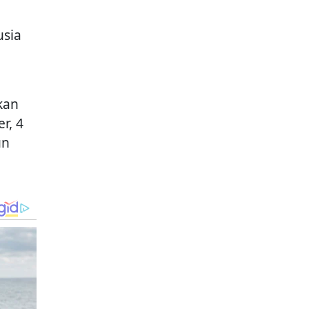
usia
kan
r, 4
un