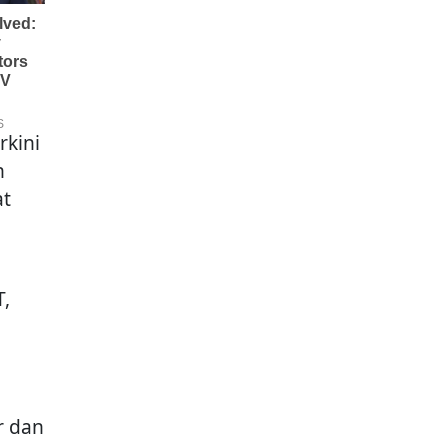
rkini
n
at
T,
r dan