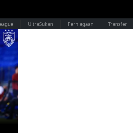
League
UltraSukan
Perniagaan
Transfer