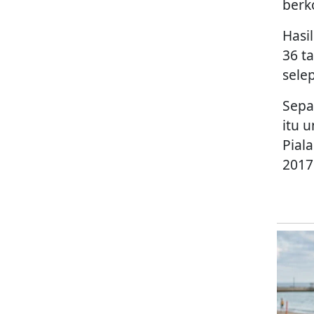
berk
Hasi
36 t
sele
Sepa
itu u
Pial
2017