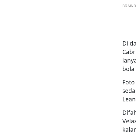
Di da
Cabr
iany
bola
Foto
seda
Lean
Difa
Vela
kala