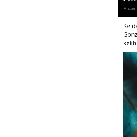
NABIL
Keli
Gonz
keli