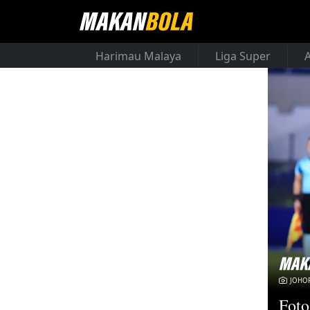
Harimau Malaya
Liga Super
JOHOR
Foto