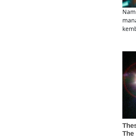
Namu
mana
kemba