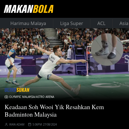
Harimau Malaya
Liga Super
ACL
Asia
OLYMPIC MALAYSIA/ASTRO ARENA
Keadaan Soh Wooi Yik Resahkan Kem
Badminton Malaysia
WAN ADAM
5:06PM 27/08/2024