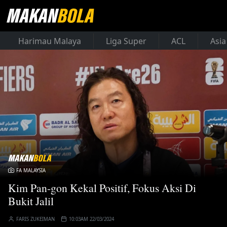
Harimau Malaya
Liga Super
ACL
Asia
FA MALAYSIA
Kim Pan-gon Kekal Positif, Fokus Aksi Di
Bukit Jalil
FARIS ZUKEIMAN
10:03AM 22/03/2024