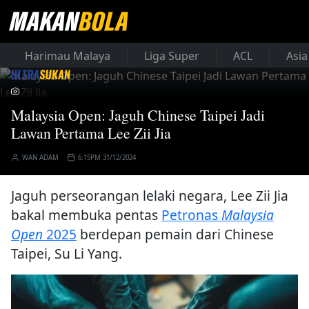
Harimau Malaya
Liga Super
ACL
Asia
Malaysia Open: Jaguh Chinese Taipei Jadi
Lawan Pertama Lee Zii Jia
WAN ADAM
6:15PM 31/12/2024
Jaguh perseorangan lelaki negara, Lee Zii Jia
bakal membuka pentas
Petronas
Malaysia
Open
2025
berdepan pemain dari Chinese
Taipei, Su Li Yang.