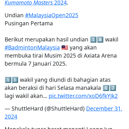
Kumamoto Masters
2024
.
Undian
#MalaysiaOpen2025
Pusingan Pertama
Berikut merupakan hasil undian 1⃣8⃣ wakil
#BadmintonMalaysia
🇲🇾 yang akan
membuka tirai Musim 2025 di Axiata Arena
bermula 7 Januari 2025.
1⃣1⃣ wakil yang diundi di bahagian atas
akan beraksi di hari Selasa manakala 0⃣7⃣
lagi wakil akan…
pic.twitter.com/xoD6fkYJk2
— ShuttleHard (@ShuttleHard)
December 31,
2024